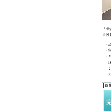
「最
音性
・単
・室内
・ヤ
・床
・シ
・カ