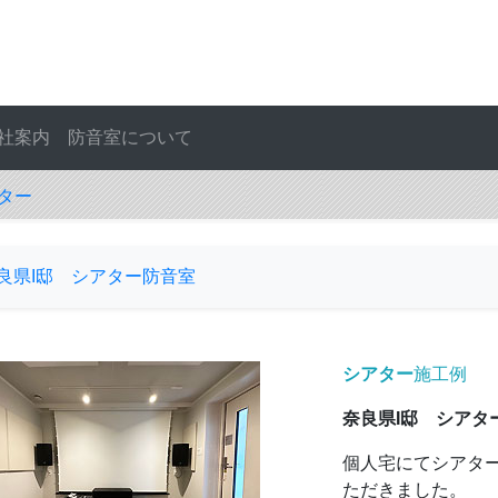
社案内
防音室について
ター
良県I邸 シアター防音室
シアター
施工例
奈良県I邸 シアタ
個人宅にてシアタ
ただきました。