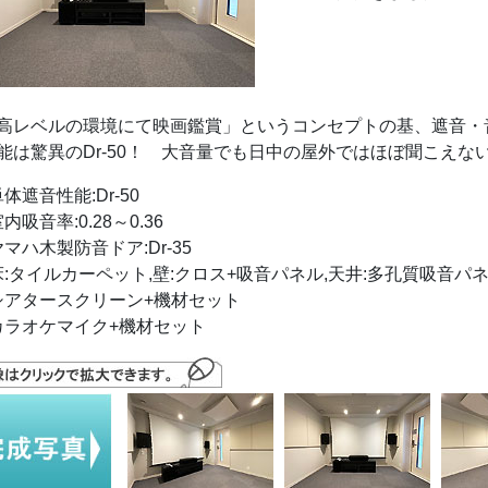
高レベルの環境にて映画鑑賞」というコンセプトの基、遮音・
能は驚異のDr-50！ 大音量でも日中の屋外ではほぼ聞こえな
体遮音性能:Dr-50
吸音率:0.28～0.36
マハ木製防音ドア:Dr-35
:タイルカーペット,壁:クロス+吸音パネル,天井:多孔質吸音パ
アタースクリーン+機材セット
ラオケマイク+機材セット